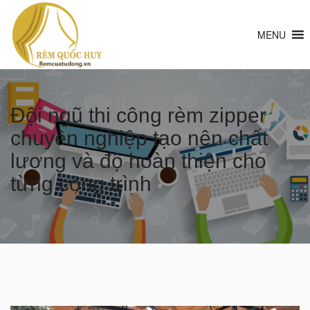
MENU
Đội ngũ thi công rèm zipper
chuyên nghiệp tạo nên chất
lượng và độ hoàn thiện cho
từng công trình