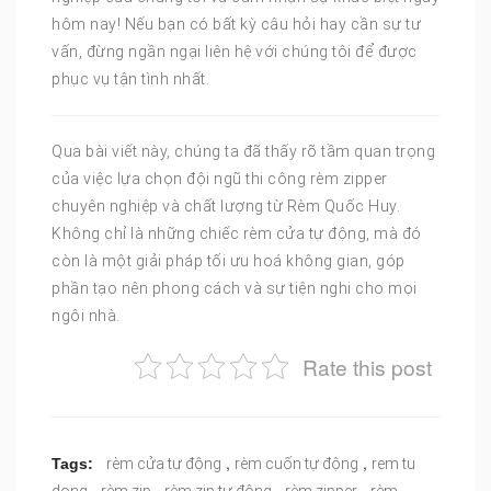
hôm nay! Nếu bạn có bất kỳ câu hỏi hay cần sự tư
vấn, đừng ngần ngại liên hệ với chúng tôi để được
phục vụ tận tình nhất.
Qua bài viết này, chúng ta đã thấy rõ tầm quan trọng
của việc lựa chọn đội ngũ thi công rèm zipper
chuyên nghiệp và chất lượng từ Rèm Quốc Huy.
Không chỉ là những chiếc rèm cửa tự động, mà đó
còn là một giải pháp tối ưu hoá không gian, góp
phần tạo nên phong cách và sự tiện nghi cho mọi
ngôi nhà.
Rate this post
,
,
Tags:
rèm cửa tự động
rèm cuốn tự động
rem tu
,
,
,
,
dong
rèm zip
rèm zip tự động
rèm zipper
rèm