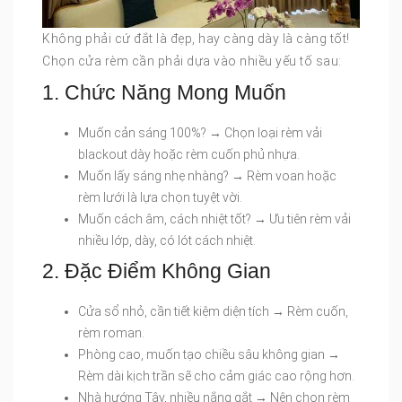
Không phải cứ đắt là đẹp, hay càng dày là càng tốt!
Chọn cửa rèm cần phải dựa vào nhiều yếu tố sau:
1. Chức Năng Mong Muốn
Muốn cản sáng 100%? → Chọn loại rèm vải
blackout dày hoặc rèm cuốn phủ nhựa.
Muốn lấy sáng nhẹ nhàng? → Rèm voan hoặc
rèm lưới là lựa chọn tuyệt vời.
Muốn cách âm, cách nhiệt tốt? → Ưu tiên rèm vải
nhiều lớp, dày, có lót cách nhiệt.
2. Đặc Điểm Không Gian
Cửa sổ nhỏ, cần tiết kiệm diện tích → Rèm cuốn,
rèm roman.
Phòng cao, muốn tạo chiều sâu không gian →
Rèm dài kịch trần sẽ cho cảm giác cao rộng hơn.
Nhà hướng Tây, nhiều nắng gắt → Nên chọn rèm