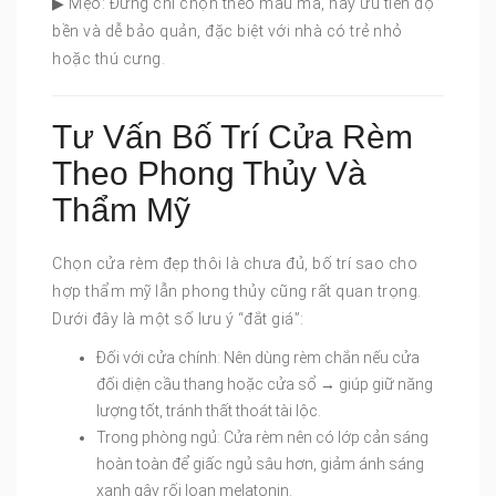
▶ Mẹo: Đừng chỉ chọn theo mẫu mã, hãy ưu tiên độ
bền và dễ bảo quản, đặc biệt với nhà có trẻ nhỏ
hoặc thú cưng.
Tư Vấn Bố Trí Cửa Rèm
Theo Phong Thủy Và
Thẩm Mỹ
Chọn cửa rèm đẹp thôi là chưa đủ, bố trí sao cho
hợp thẩm mỹ lẫn phong thủy cũng rất quan trọng.
Dưới đây là một số lưu ý “đắt giá”:
Đối với cửa chính: Nên dùng rèm chắn nếu cửa
đối diện cầu thang hoặc cửa sổ → giúp giữ năng
lượng tốt, tránh thất thoát tài lộc.
Trong phòng ngủ: Cửa rèm nên có lớp cản sáng
hoàn toàn để giấc ngủ sâu hơn, giảm ánh sáng
xanh gây rối loạn melatonin.