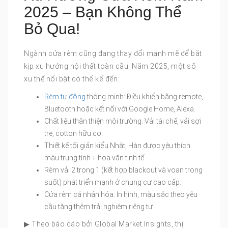
2025 – Bạn Không Thể
Bỏ Qua!
Ngành cửa rèm cũng đang thay đổi mạnh mẽ để bắt
kịp xu hướng nội thất toàn cầu. Năm 2025, một số
xu thế nổi bật có thể kể đến:
Rèm tự động
thông minh: Điều khiển bằng remote,
Bluetooth hoặc kết nối với Google Home, Alexa.
Chất liệu thân thiện môi trường: Vải tái chế, vải sợi
tre, cotton hữu cơ.
Thiết kế tối giản kiểu Nhật, Hàn được yêu thích:
màu trung tính + hoa văn tinh tế.
Rèm vải 2 trong 1 (kết hợp blackout và voan trong
suốt) phát triển mạnh ở chung cư cao cấp.
Cửa rèm cá nhân hóa: In hình, màu sắc theo yêu
cầu tăng thêm trải nghiệm riêng tư.
▶ Theo báo cáo bởi Global Market Insights, thị