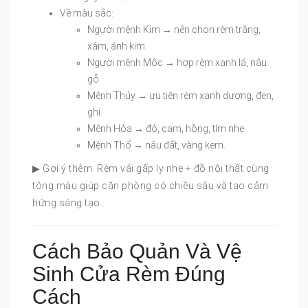
Về màu sắc:
Người mệnh Kim → nên chọn rèm trắng,
xám, ánh kim.
Người mệnh Mộc → hợp rèm xanh lá, nâu
gỗ.
Mệnh Thủy → ưu tiên rèm xanh dương, đen,
ghi.
Mệnh Hỏa → đỏ, cam, hồng, tím nhẹ.
Mệnh Thổ → nâu đất, vàng kem.
▶ Gợi ý thêm: Rèm vải gấp ly nhẹ + đồ nội thất cùng
tông màu giúp căn phòng có chiều sâu và tạo cảm
hứng sáng tạo.
Cách Bảo Quản Và Vệ
Sinh Cửa Rèm Đúng
Cách