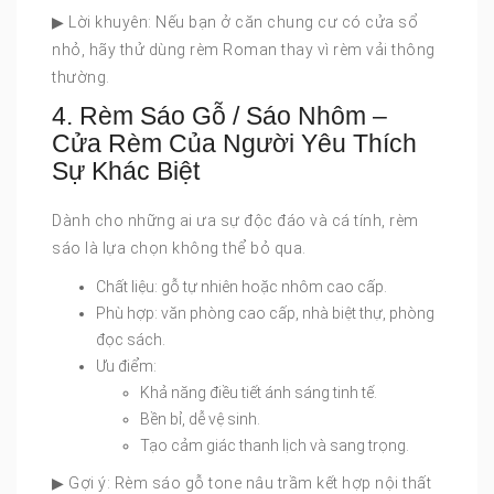
▶ Lời khuyên: Nếu bạn ở căn chung cư có cửa sổ
nhỏ, hãy thử dùng rèm Roman thay vì rèm vải thông
thường.
4. Rèm Sáo Gỗ / Sáo Nhôm –
Cửa Rèm Của Người Yêu Thích
Sự Khác Biệt
Dành cho những ai ưa sự độc đáo và cá tính, rèm
sáo là lựa chọn không thể bỏ qua.
Chất liệu: gỗ tự nhiên hoặc nhôm cao cấp.
Phù hợp: văn phòng cao cấp, nhà biệt thự, phòng
đọc sách.
Ưu điểm:
Khả năng điều tiết ánh sáng tinh tế.
Bền bỉ, dễ vệ sinh.
Tạo cảm giác thanh lịch và sang trọng.
▶ Gợi ý: Rèm sáo gỗ tone nâu trầm kết hợp nội thất