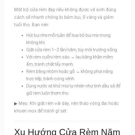
Một bộ cửa rèm đẹp nếu không được vệ sinh đúng
cách sẽ nhanh chóng bị bám bụi, ố vàng và giảm
tuổi thọ. Bạn nên:
Hút bụi nhẹ mỗi tuần để loại bỏ bụi mịn trong
không khí.
Giặt cửa rèm 1–2 lần/năm, tùy môi trường sống.
Với rèm cuốn/rèm sáo → lau bằng khăn mềm
ẩm, tránh chất tẩy mạnh.
Rèm bằng nhôm hoặc gỗ → không phơi nắng
trực tiếp, tránh cong vênh.
Dùng nước xịt khử mùi tự nhiên như tinh dầu sả để
giữ rèm luôn thơm tho.
▶ Mẹo: Khi giặt rèm vải dày, nên tháo vòng đai hoặc
khoen inox để tránh gỉ sét.
Xu Hướng Cửa Rèm Năm