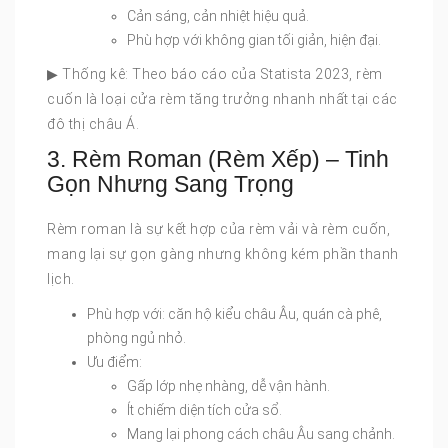
Cản sáng, cản nhiệt hiệu quả.
Phù hợp với không gian tối giản, hiện đại.
▶ Thống kê: Theo báo cáo của Statista 2023, rèm
cuốn là loại cửa rèm tăng trưởng nhanh nhất tại các
đô thị châu Á.
3. Rèm Roman (Rèm Xếp) – Tinh
Gọn Nhưng Sang Trọng
Rèm roman là sự kết hợp của rèm vải và rèm cuốn,
mang lại sự gọn gàng nhưng không kém phần thanh
lịch.
Phù hợp với: căn hộ kiểu châu Âu, quán cà phê,
phòng ngủ nhỏ.
Ưu điểm:
Gấp lớp nhẹ nhàng, dễ vận hành.
Ít chiếm diện tích cửa sổ.
Mang lại phong cách châu Âu sang chảnh.