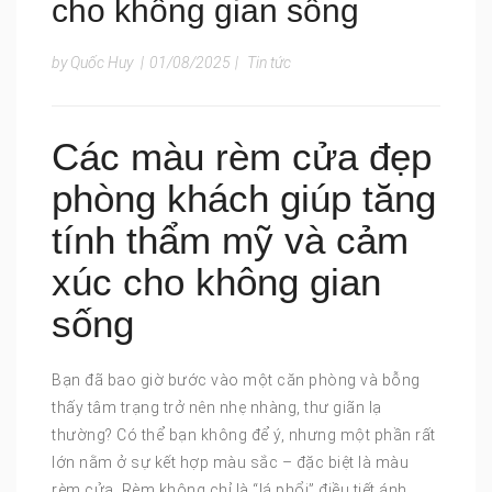
cho không gian sống
by Quốc Huy
|
01/08/2025
|
Tin tức
Các màu rèm cửa đẹp
phòng khách giúp tăng
tính thẩm mỹ và cảm
xúc cho không gian
sống
Bạn đã bao giờ bước vào một căn phòng và bỗng
thấy tâm trạng trở nên nhẹ nhàng, thư giãn lạ
thường? Có thể bạn không để ý, nhưng một phần rất
lớn nằm ở sự kết hợp màu sắc – đặc biệt là màu
rèm cửa. Rèm không chỉ là “lá phổi” điều tiết ánh