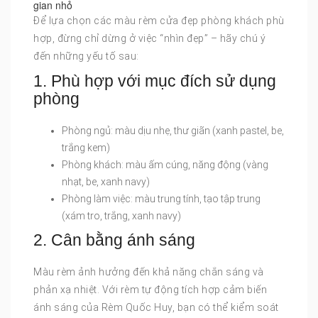
gian nhỏ
Để lựa chọn các màu rèm cửa đẹp phòng khách phù
hợp, đừng chỉ dừng ở việc “nhìn đẹp” – hãy chú ý
đến những yếu tố sau:
1. Phù hợp với mục đích sử dụng
phòng
Phòng ngủ: màu dịu nhẹ, thư giãn (xanh pastel, be,
trắng kem)
Phòng khách: màu ấm cúng, năng động (vàng
nhạt, be, xanh navy)
Phòng làm việc: màu trung tính, tạo tập trung
(xám tro, trắng, xanh navy)
2. Cân bằng ánh sáng
Màu rèm ảnh hưởng đến khả năng chắn sáng và
phản xạ nhiệt. Với rèm tự động tích hợp cảm biến
ánh sáng của Rèm Quốc Huy, bạn có thể kiểm soát