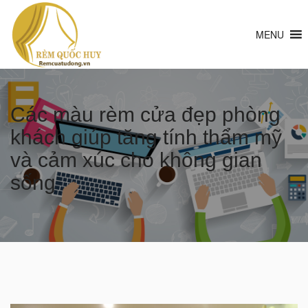
MENU
Các màu rèm cửa đẹp phòng
khách giúp tăng tính thẩm mỹ
và cảm xúc cho không gian
sống