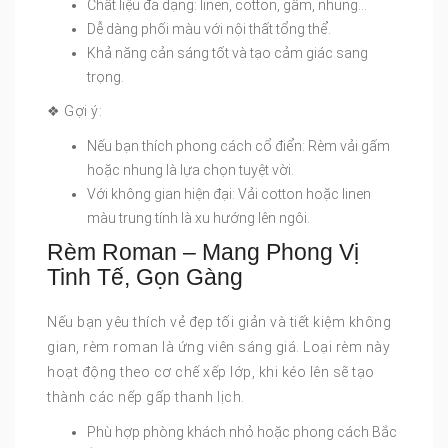
Chất liệu đa dạng: linen, cotton, gấm, nhung…
Dễ dàng phối màu với nội thất tổng thể.
Khả năng cản sáng tốt và tạo cảm giác sang
trọng.
❖ Gợi ý:
Nếu bạn thích phong cách cổ điển: Rèm vải gấm
hoặc nhung là lựa chọn tuyệt vời.
Với không gian hiện đại: Vải cotton hoặc linen
màu trung tính là xu hướng lên ngôi.
Rèm Roman – Mang Phong Vị
Tinh Tế, Gọn Gàng
Nếu bạn yêu thích vẻ đẹp tối giản và tiết kiệm không
gian, rèm roman là ứng viên sáng giá. Loại rèm này
hoạt động theo cơ chế xếp lớp, khi kéo lên sẽ tạo
thành các nếp gấp thanh lịch.
Phù hợp phòng khách nhỏ hoặc phong cách Bắc