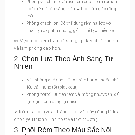
Phòng khách nhỏ: Ưu tiên rèm cuốn, rèm roman
hoặc rèm 1 lớp sáng màu → tạo cảm giác rộng
mở.
Phòng khách lớn: Có thể dùng rèm hai lớp với
chất liệu dày như nhung, gấm… để tạo chiều sâu.
👀 Mẹo nhỏ: Rèm trần-tới-sàn giúp “kéo dài” trần nhà
và làm phòng cao hơn.
2. Chọn Lựa Theo Ánh Sáng Tự
Nhiên
Nếu phòng quá sáng: Chọn rèm hai lớp hoặc chất
liệu cản nắng tốt (blackout).
Phòng hơi tối: Ưu tiên rèm vải mỏng như voan, để
tận dụng ánh sáng tự nhiên.
✔ Rèm hai lớp (voan trắng + lớp vải dày) đang là lựa
chọn yêu thích vì linh hoạt và thời thượng.
3. Phối Rèm Theo Màu Sắc Nội