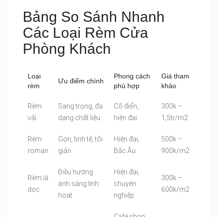
Bảng So Sánh Nhanh
Các Loại Rèm Cửa
Phòng Khách
Loại
Phong cách
Giá tham
Ưu điểm chính
rèm
phù hợp
khảo
Rèm
Sang trọng, đa
Cổ điển,
300k –
vải
dạng chất liệu
hiện đại
1,5tr/m2
Rèm
Gọn, tinh tế, tối
Hiện đại,
500k –
roman
giản
Bắc Âu
900k/m2
Điều hướng
Hiện đại,
Rèm lá
300k –
ánh sáng linh
chuyên
dọc
600k/m2
hoạt
nghiệp
Café shop,