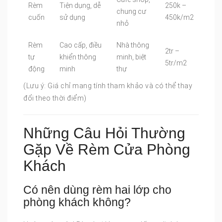
Rèm
Tiện dụng, dễ
250k –
chung cư
cuốn
sử dụng
450k/m2
nhỏ
Rèm
Cao cấp, điều
Nhà thông
2tr –
tự
khiển thông
minh, biệt
5tr/m2
động
minh
thự
(Lưu ý: Giá chỉ mang tính tham khảo và có thể thay
đổi theo thời điểm)
Những Câu Hỏi Thường
Gặp Về Rèm Cửa Phòng
Khách
Có nên dùng rèm hai lớp cho
phòng khách không?