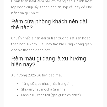
Hoàn toàn nên! Rèm hai lớp mang đến sự linh hoạt:
lớp voan giúp lấy sáng tự nhiên, lớp vải dày để che
nắng và giữ nhiệt.
Rèm cửa phòng khách nên dài
thế nào?
Chuẩn nhất là nên dài từ trần xuống sát sàn hoặc
thấp hơn 1-2cm. Điều này tạo hiệu ứng không gian
cao và thoáng đãng hơn.
Rèm màu gì đang là xu hướng
hiện nay?
Xu hướng 2025 ưu tiên các màu:
Trắng sữa, be nhạt (màu trung tính)
Ghi xám, nâu mocha (ấm nhẹ)
Xanh ô liu, xanh rêu (gần gũi thiên nhiên)