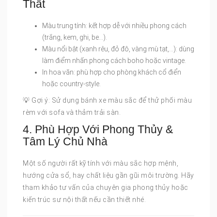
Thất
Màu trung tính: kết hợp dễ với nhiều phong cách
(trắng, kem, ghi, be…).
Màu nổi bật (xanh rêu, đỏ đô, vàng mù tạt,…): dùng
làm điểm nhấn phong cách boho hoặc vintage.
In hoa văn: phù hợp cho phòng khách cổ điển
hoặc country-style.
💡 Gợi ý: Sử dụng bánh xe màu sắc để thử phối màu
rèm với sofa và thảm trải sàn.
4. Phù Hợp Với Phong Thủy &
Tâm Lý Chủ Nhà
Một số người rất kỹ tính với màu sắc hợp mệnh,
hướng cửa sổ, hay chất liệu gần gũi môi trường. Hãy
tham khảo tư vấn của chuyên gia phong thủy hoặc
kiến trúc sư nội thất nếu cần thiết nhé.