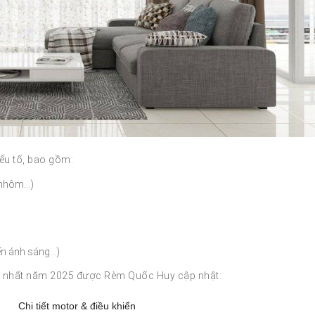
ếu tố, bao gồm:
o nhôm…)
ến ánh sáng…)
ới nhất năm 2025 được Rèm Quốc Huy cập nhật:
Chi tiết motor & điều khiển