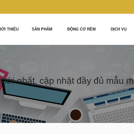
IỚI THIỆU
SẢN PHẨM
ĐỘNG CƠ RÈM
DỊCH VỤ
mới nhất, cập nhật đầy đủ mẫu mã