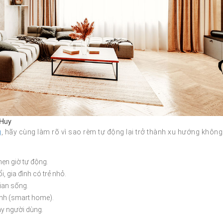
 Huy
g
, hãy cùng làm rõ vì sao rèm tự động lại trở thành xu hướng không
ẹn giờ tự động.
i, gia đình có trẻ nhỏ.
ian sống.
inh (smart home).
ay người dùng.