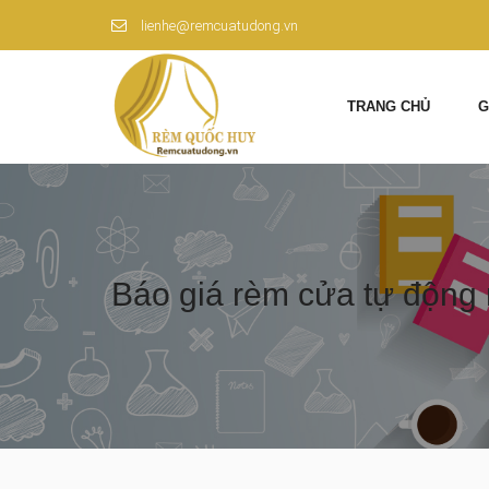
lienhe@remcuatudong.vn
TRANG CHỦ
G
Báo giá rèm cửa tự động 