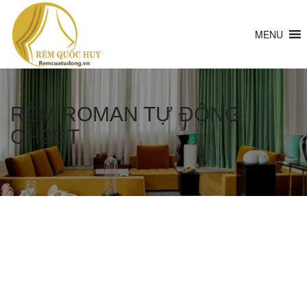
MENU
RÈM ROMAN TỰ ĐỘNG
CH2CT