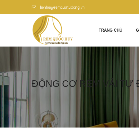
lienhe@remcuatudong.vn
TRANG CHỦ
G
ĐỘNG CƠ RÈM VẢI TỰ