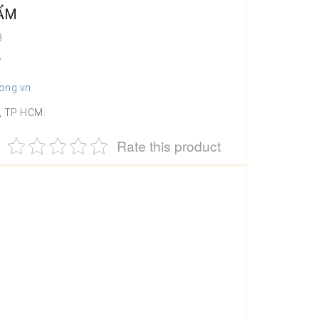
HẨM
3
7
ong.vn
, TP HCM.
Rate this product