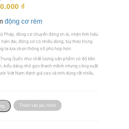
Giá
00.000
₫
hiện
tại
ẩm
động cơ rèm
0.000 ₫.
là:
3.200.000 ₫.
ừ Pháp, động cơ chuyển động im ái, nhận tính hiệu
 hiện đại, động cơ có nhiều dòng, tùy theo trọng
g ta lựa chọn thông số phù hợp hơn.
ừ Trung Quốc như chất lượng sản phẩm có độ bền
h, kiểu dáng nhỏ gọn thanh mãnh nhưng công xuất
ời Việt Nam đánh giá cao và tinh dùng rất nhiều.
Thêm vào yêu thích
àng