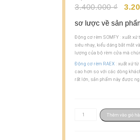
Giá
3.400.000
₫
3.2
KHUYẾN
NỔI BẬT
gốc
MẠI
là:
sơ lược về sản ph
3.40
Động cơ rèm SOMFY : xuất xứ t
siêu nhạy, kiểu dáng bắt mắt và
lượng của bộ rèm cửa mà chún
Động cơ rèm RAEX
: xuất xứ t
cao hơn so với các dòng khác
rất lớn, sản phẩm này được ngư
Số
Thêm vào giỏ h
lượng