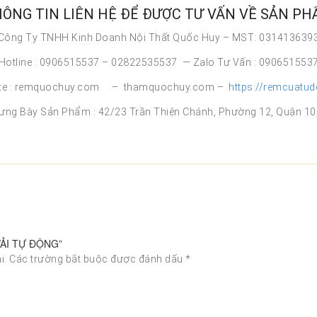
ÔNG TIN LIÊN HỆ ĐỂ ĐƯỢC TƯ VẤN VỀ SẢN P
Công Ty TNHH Kinh Doanh Nội Thất Quốc Huy – MST: 031413639
Hotline : 0906515537 – 02822535537 — Zalo Tư Vấn : 090651553
te : remquochuy.com – thamquochuy.com –
https://remcuatud
rưng Bày Sản Phẩm : 42/23 Trần Thiện Chánh, Phường 12, Quận 10
 VẢI TỰ ĐỘNG”
i.
Các trường bắt buộc được đánh dấu
*