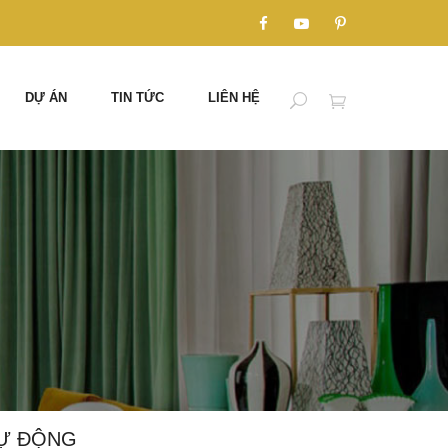
DỰ ÁN
TIN TỨC
LIÊN HỆ
TỰ ĐỘNG