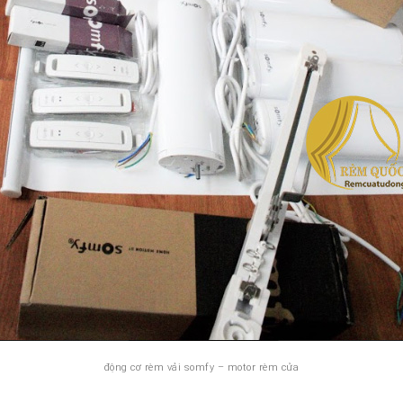
động cơ rèm vải somfy – motor rèm cửa