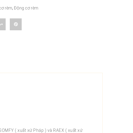
cơ rèm
,
Động cơ rèm
SOMFY ( xuất xứ Pháp ) và RAEX ( xuất xứ