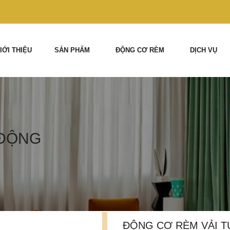
IỚI THIỆU
SẢN PHẨM
ĐỘNG CƠ RÈM
DỊCH VỤ
 ĐỘNG
ĐỘNG CƠ RÈM VẢI 