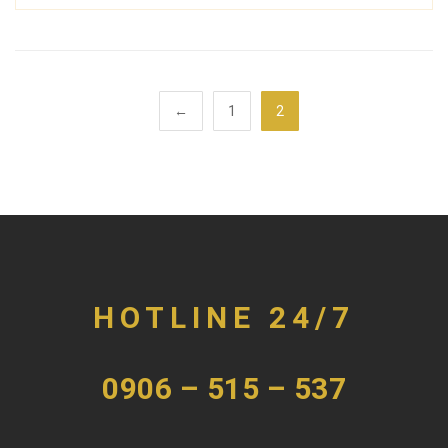
←
1
2
HOTLINE 24/7
0906 – 515 – 537