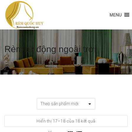
MENU
Rèm tự động ngoài trời
Đã
Hiển thị 17–18 của 18 kết quả
sắp