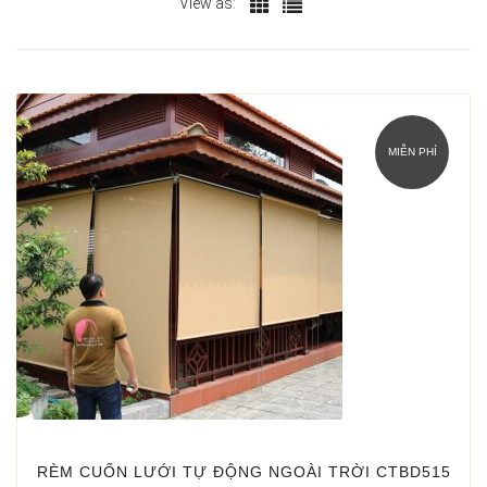
xếp
View as:
theo
mới
nhất
MIỄN PHÍ
RÈM CUỐN LƯỚI TỰ ĐỘNG NGOÀI TRỜI CTBD515