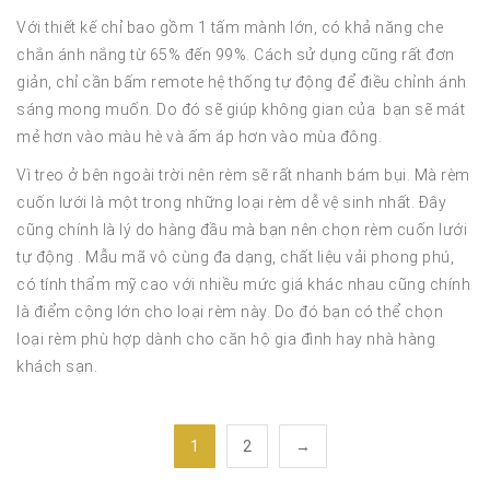
Với thiết kế chỉ bao gồm 1 tấm mành lớn, có khả năng che
chắn ánh nắng từ 65% đến 99%. Cách sử dụng cũng rất đơn
giản, chỉ cần bấm remote hệ thống tự động để điều chỉnh ánh
sáng mong muốn. Do đó sẽ giúp không gian của bạn sẽ mát
mẻ hơn vào màu hè và ấm áp hơn vào mùa đông.
Vì treo ở bên ngoài trời nên rèm sẽ rất nhanh bám bụi. Mà rèm
cuốn lưới là một trong những loại rèm dễ vệ sinh nhất. Đây
cũng chính là lý do hàng đầu mà bạn nên chọn rèm cuốn lưới
tự động . Mẫu mã vô cùng đa dạng, chất liệu vải phong phú,
có tính thẩm mỹ cao với nhiều mức giá khác nhau cũng chính
là điểm cộng lớn cho loại rèm này. Do đó bạn có thể chọn
loại rèm phù hợp dành cho căn hộ gia đình hay nhà hàng
khách sạn.
1
2
→