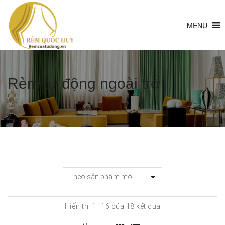
MENU
Rèm tự động ngoài trời
Đã
Hiển thị 1–16 của 18 kết quả
sắp