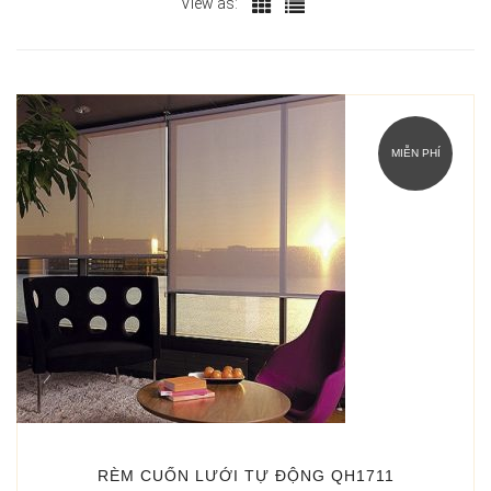
xếp
View as:
theo
mới
nhất
MIỄN PHÍ
RÈM CUỐN LƯỚI TỰ ĐỘNG QH1711