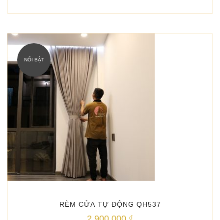
NỔI BẬT
RÈM CỬA TỰ ĐỘNG QH537
2.900.000
₫