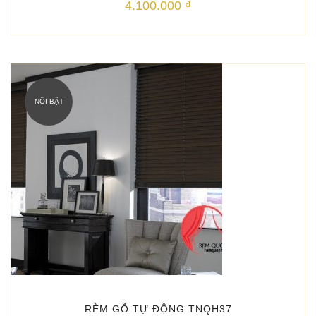
4.100.000
₫
NỔI BẬT
RÈM GỖ TỰ ĐỘNG TNQH37