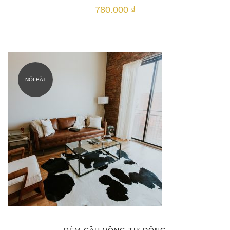
780.000
₫
NỔI BẬT