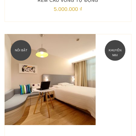
RÈM CẦU VỒNG TỰ ĐỘNG
5.000.000
₫
NỔI BẬT
KHUYẾN
MẠI