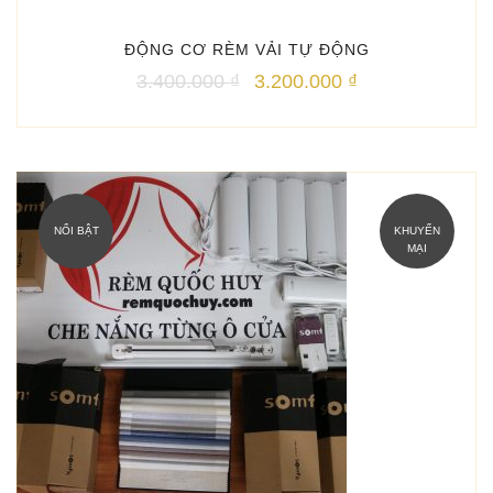
ĐỘNG CƠ RÈM VẢI TỰ ĐỘNG
Giá
Giá
3.400.000
₫
3.200.000
₫
gốc
hiện
là:
tại
3.400.000 ₫.
là:
3.200.000 ₫.
NỔI BẬT
KHUYẾN
MẠI