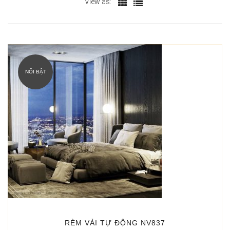
View as:
NỔI BẬT
RÈM VẢI TỰ ĐỘNG NV837