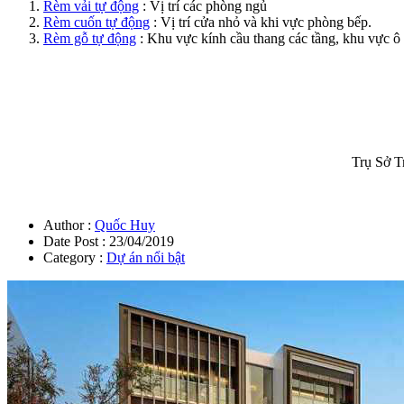
Rèm vải tự động
: Vị trí các phòng ngủ
Rèm cuốn tự động
: Vị trí cửa nhỏ và khi vực phòng bếp.
Rèm gỗ tự động
: Khu vực kính cầu thang các tầng, khu vực ô 
Trụ Sở T
Author :
Quốc Huy
Date Post :
23/04/2019
Category :
Dự án nổi bật