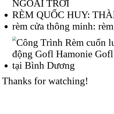
NGOÀI TRỜI
RÈM QUỐC HUY:
THÀ
rèm cửa thông minh:
rèm
Thanks for watching!