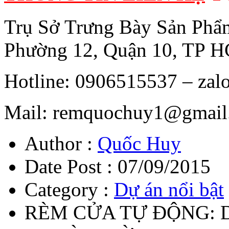
Trụ Sở Trưng Bày Sản Phẩm
Phường 12, Quận 10, TP 
Hotline: 0906515537 – za
Mail: remquochuy1@gmail
Author :
Quốc Huy
Date Post :
07/09/2015
Category :
Dự án nổi bật
RÈM CỬA TỰ ĐỘNG:
D